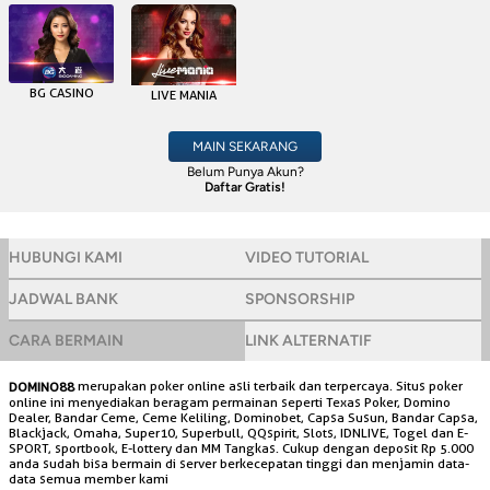
BG CASINO
LIVE MANIA
MAIN SEKARANG
Belum Punya Akun?
Daftar Gratis!
HUBUNGI KAMI
VIDEO TUTORIAL
JADWAL BANK
SPONSORSHIP
CARA BERMAIN
LINK ALTERNATIF
merupakan poker online asli terbaik dan terpercaya. Situs poker
DOMINO88
online ini menyediakan beragam permainan seperti Texas Poker, Domino
Dealer, Bandar Ceme, Ceme Keliling, Dominobet, Capsa Susun, Bandar Capsa,
Blackjack, Omaha, Super10, Superbull, QQspirit, Slots, IDNLIVE, Togel dan E-
SPORT, sportbook, E-lottery dan MM Tangkas. Cukup dengan deposit Rp 5.000
anda sudah bisa bermain di server berkecepatan tinggi dan menjamin data-
data semua member kami